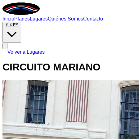
Inicio
Planes
Lugares
Quiénes Somos
Contacto
🇪🇸
ES
←
Volver a Lugares
CIRCUITO MARIANO