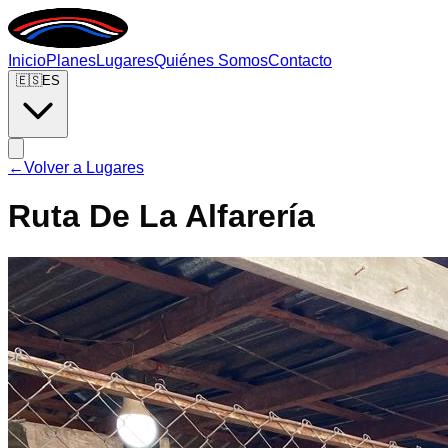
Inicio
Planes
Lugares
Quiénes Somos
Contacto
🇪🇸
ES
←
Volver a Lugares
Ruta De La Alfarería