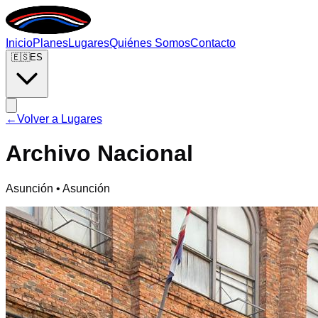
Inicio
Planes
Lugares
Quiénes Somos
Contacto
🇪🇸
ES
←
Volver a Lugares
Archivo Nacional
Asunción • Asunción