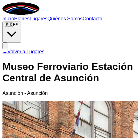
Inicio
Planes
Lugares
Quiénes Somos
Contacto
🇪🇸
ES
←
Volver a Lugares
Museo Ferroviario Estación
Central de Asunción
Asunción • Asunción