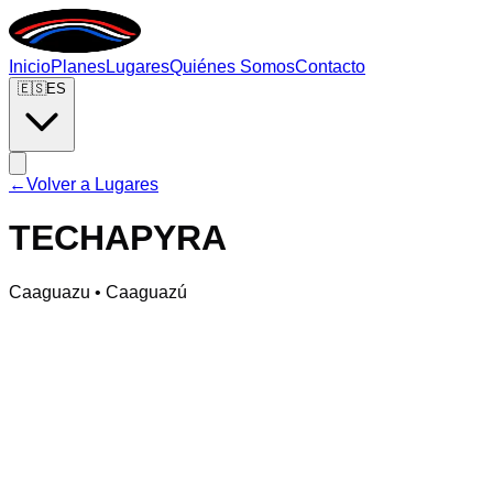
Inicio
Planes
Lugares
Quiénes Somos
Contacto
🇪🇸
ES
←
Volver a Lugares
TECHAPYRA
Caaguazu • Caaguazú